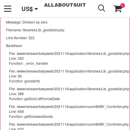
GO
A PHP Error was encountered
0
US$
Severity: Warning
Message: Division by zero
Filename: libraries/Lib_goodslist.php
Line Number: 322
Backtrace:
File: /www/release/babyweb/2021116/application/libraries/Lib_goodslist.php
Line: 322
Function: _error_handler
File: /www/release/babyweb/2021116/application/libraries/Lib_goodslist.php
Line: 36
Function: goodsInfo
File: /www/release/babyweb/2021116/application/libraries/Lib_goodslist.php
Line: 386
Function: getSolrListFormatData
File: /www/release/babyweb/2021116/application/core/BABY_Controller.php
Line: 658
Function: getDressesGoods
File: /www/release/babyweb/2021116/application/core/BABY_Controller.php
Line: 622