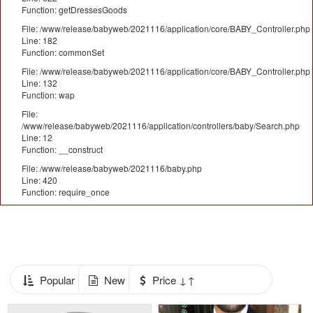
Function: getDressesGoods
File: /www/release/babyweb/2021116/application/core/BABY_Controller.php
Line: 182
Function: commonSet
File: /www/release/babyweb/2021116/application/core/BABY_Controller.php
Line: 132
Function: wap
File:
/www/release/babyweb/2021116/application/controllers/baby/Search.php
Line: 12
Function: __construct
File: /www/release/babyweb/2021116/baby.php
Line: 420
Function: require_once
Popular
New
Price ↓↑