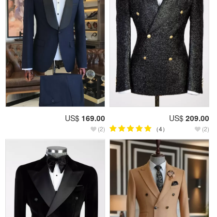
US$
169.00
US$
209.00
(2)
（4）
(2)