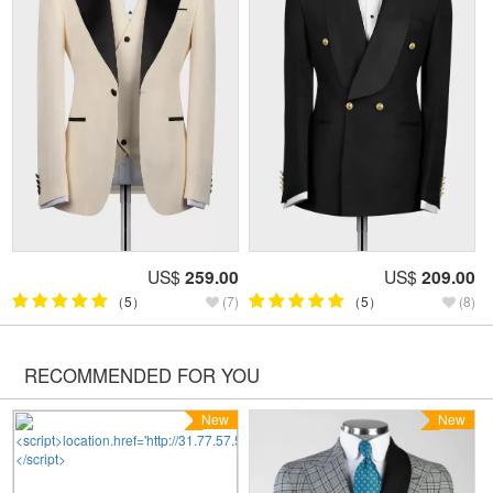
US$
259.00
US$
209.00
（5）
(7)
（5）
(8)
RECOMMENDED FOR YOU
New
New