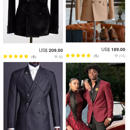
US$
189.00
US$
209.00
（5）
(10)
（6）
(6)