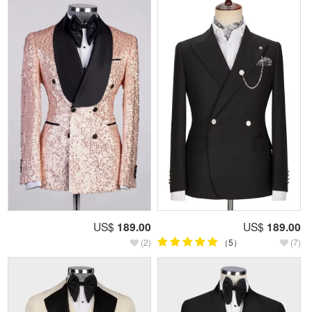
US$
189.00
US$
189.00
(2)
（5）
(7)