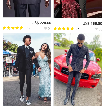
US$
229.00
US$
169.00
（6）
(2)
（5）
(2)