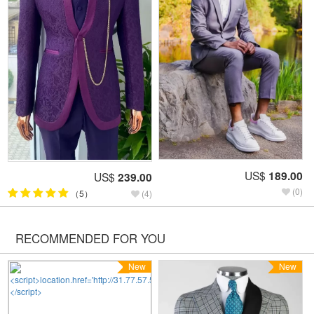
US$
189.00
US$
239.00
(0)
（5）
(4)
RECOMMENDED FOR YOU
New
New