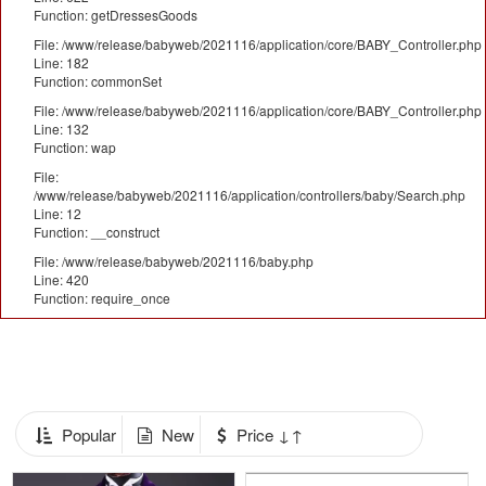
Function: getDressesGoods
File: /www/release/babyweb/2021116/application/core/BABY_Controller.php
Line: 182
Function: commonSet
File: /www/release/babyweb/2021116/application/core/BABY_Controller.php
Line: 132
Function: wap
File:
/www/release/babyweb/2021116/application/controllers/baby/Search.php
Line: 12
Function: __construct
File: /www/release/babyweb/2021116/baby.php
Line: 420
Function: require_once
Popular
New
Price ↓↑