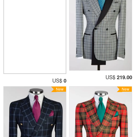
US$
219.00
US$
0
New
New