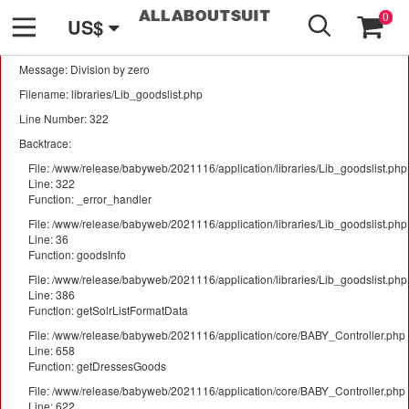
GO
A PHP Error was encountered
0
US$
Severity: Warning
Message: Division by zero
Filename: libraries/Lib_goodslist.php
Line Number: 322
Backtrace:
File: /www/release/babyweb/2021116/application/libraries/Lib_goodslist.php
Line: 322
Function: _error_handler
File: /www/release/babyweb/2021116/application/libraries/Lib_goodslist.php
Line: 36
Function: goodsInfo
File: /www/release/babyweb/2021116/application/libraries/Lib_goodslist.php
Line: 386
Function: getSolrListFormatData
File: /www/release/babyweb/2021116/application/core/BABY_Controller.php
Line: 658
Function: getDressesGoods
File: /www/release/babyweb/2021116/application/core/BABY_Controller.php
Line: 622