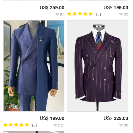
US$
259.00
US$
199.00
(0)
（5）
(2)
US$
199.00
US$
229.00
（5）
(12)
(0)