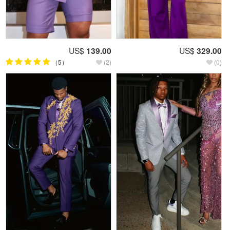
US$
139.00
US$
329.00
（5）
(2)
(0)