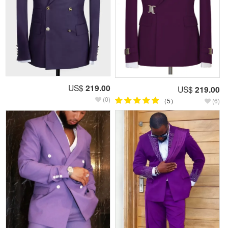
US$
219.00
US$
219.00
(0)
（5）
(6)