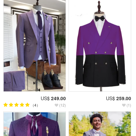
US$
249.00
US$
259.00
（4）
(12)
(1)