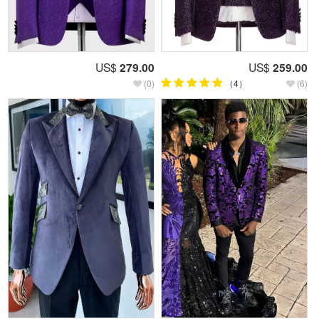
US$
279.00
US$
259.00
(0)
（4）
(6)