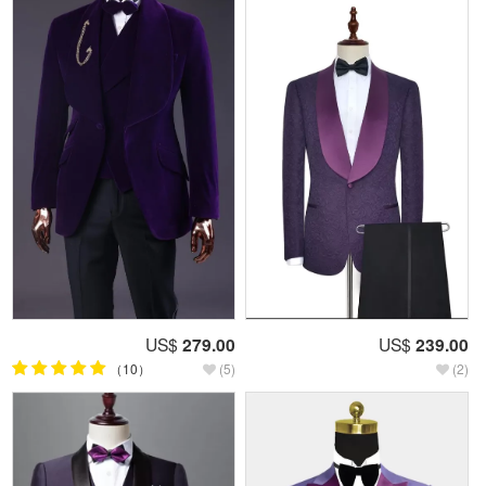
US$
279.00
US$
239.00
（10）
(5)
(2)