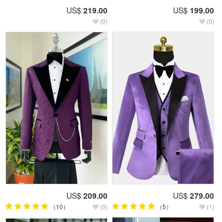
US$
219.00
US$
199.00
(0)
(0)
US$
209.00
US$
279.00
（10）
(0)
（5）
(1)