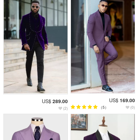
US$
169.00
US$
289.00
（5）
(0)
(2)