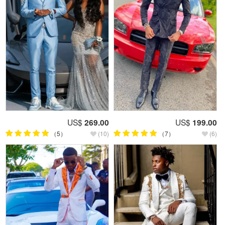
US$
269.00
US$
199.00
（5）
(10)
（7）
(6)