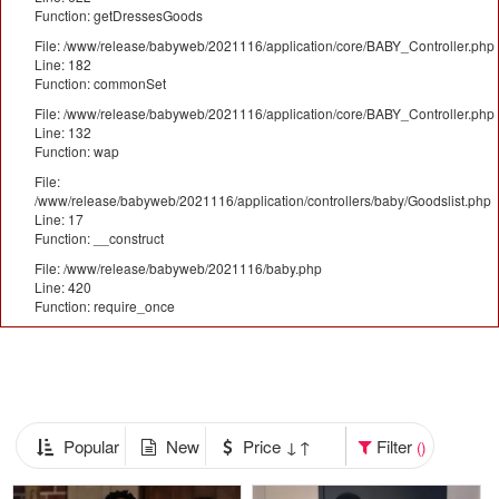
Function: getDressesGoods
File: /www/release/babyweb/2021116/application/core/BABY_Controller.php
Line: 182
Function: commonSet
File: /www/release/babyweb/2021116/application/core/BABY_Controller.php
Line: 132
Function: wap
File:
/www/release/babyweb/2021116/application/controllers/baby/Goodslist.php
Line: 17
Function: __construct
File: /www/release/babyweb/2021116/baby.php
Line: 420
Function: require_once
Popular
New
Price ↓↑
Filter
()