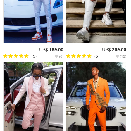
US$
189.00
US$
259.00
（5）
(6)
（5）
(12)