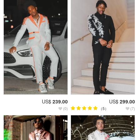
US$
239.00
US$
299.00
(0)
（5）
(7)