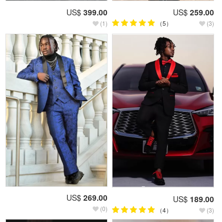
US$
399.00
US$
259.00
(1)
（5）
(3)
US$
269.00
US$
189.00
(0)
（4）
(3)