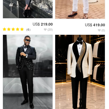
US$
219.00
US$
419.00
（6）
(20)
(0)