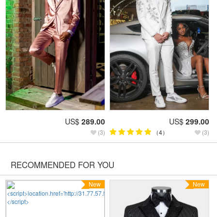
US$
289.00
US$
299.00
(3)
（4）
(3)
RECOMMENDED FOR YOU
New
New