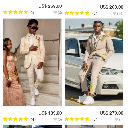
US$
269.00
US$
269.00
（5）
(2)
（5）
(10)
US$
189.00
US$
279.00
（4）
(5)
（5）
(1)