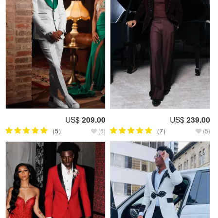
US$
209.00
US$
239.00
（5）
(6)
（7）
(5)