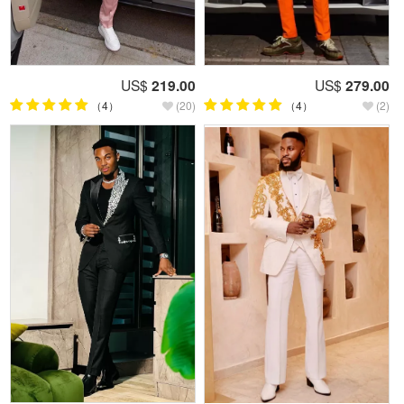
US$
219.00
US$
279.00
（4）
(20)
（4）
(2)