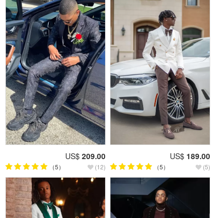
US$
209.00
US$
189.00
（5）
(12)
（5）
(5)