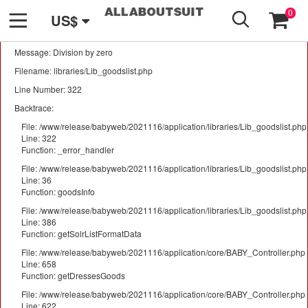
GO
A PHP Error was encountered
0
US$
Severity: Warning
Message: Division by zero
Filename: libraries/Lib_goodslist.php
Line Number: 322
Backtrace:
File: /www/release/babyweb/2021116/application/libraries/Lib_goodslist.php
Line: 322
Function: _error_handler
File: /www/release/babyweb/2021116/application/libraries/Lib_goodslist.php
Line: 36
Function: goodsInfo
File: /www/release/babyweb/2021116/application/libraries/Lib_goodslist.php
Line: 386
Function: getSolrListFormatData
File: /www/release/babyweb/2021116/application/core/BABY_Controller.php
Line: 658
Function: getDressesGoods
File: /www/release/babyweb/2021116/application/core/BABY_Controller.php
Line: 622