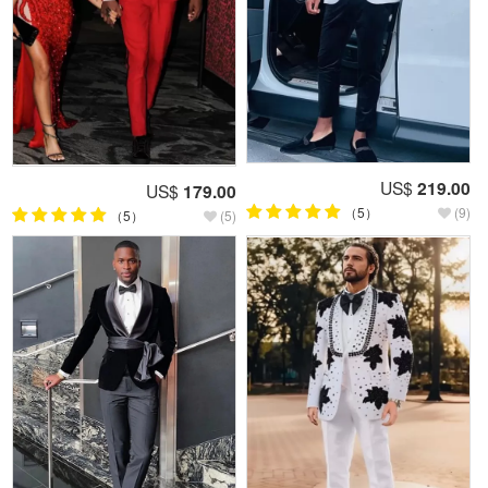
US$
219.00
US$
179.00
（5）
(9)
（5）
(5)